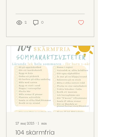
Montessorirummet är
självklart...
2
0
27 maj 2025
∙
1
min
104 skärmfria