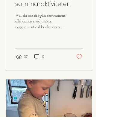
sommaraktiviteter!
Vill du också fylla sommarens
alla dagar med unika,
noggrant utvalda aktiviteter
för dig och din 1-6 åring? Här
är guiden för precis det!...
37
0