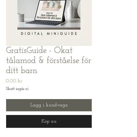
GratisGuide - Ökat
tålamod & förståelse för
ditt barn
Pris
0,00 kr
Skatt ingår ej
Lägg i kundvagn
Köp nu