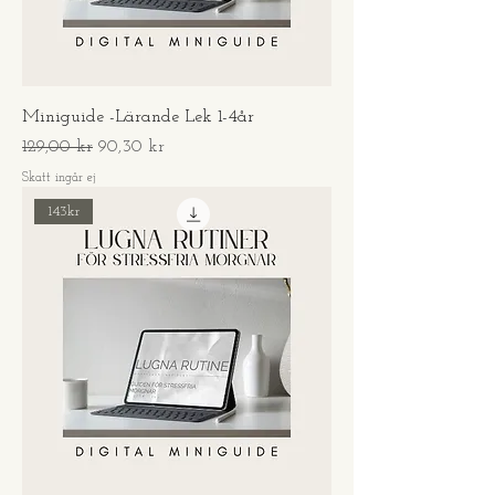
Miniguide -Lärande Lek 1-4år
Ordinarie pris
Reapris
129,00 kr
90,30 kr
Skatt ingår ej
143kr