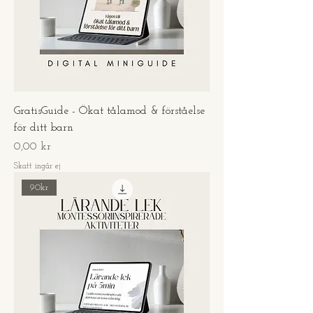
GratisGuide - Ökat tålamod & förståelse
för ditt barn
Pris
0,00 kr
Skatt ingår ej
90kr