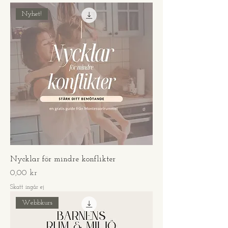
Nyhet!
Nycklar för mindre konflikter
Pris
0,00 kr
Skatt ingår ej
Webbkurs