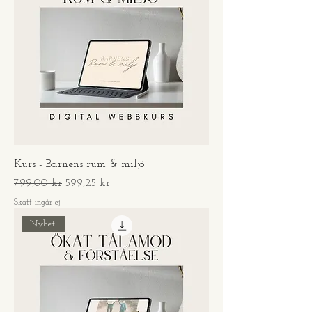
Kurs - Barnens rum & miljö
Ordinarie pris
Reapris
799,00 kr
599,25 kr
Skatt ingår ej
Nyhet!