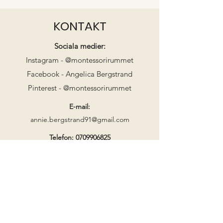
KONTAKT
Sociala medier:
Instagram - @montessorirummet
Facebook - Angelica Bergstrand
Pinterest - @montessorirummet
E-mail:
annie.bergstrand91@gmail.com
Telefon:
0709906825
Telefontider:
Mån-Fre
08.00-18.00