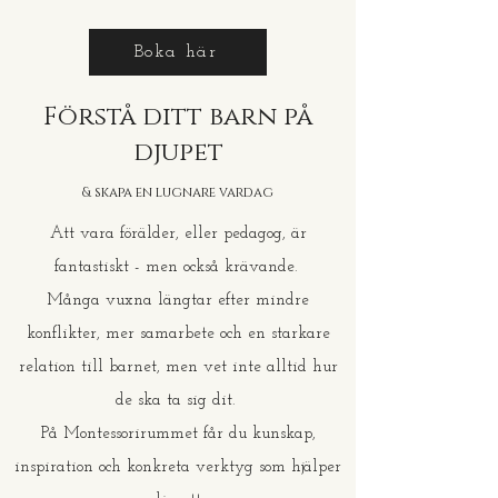
Boka här
Känslo-tavlor
"Bemötandet
104 skärmfria
Kurs -
GratisGuide -
Förstå ditt barn på
i fokus" -
sommaraktivit
Barnens rum
Ökat tålamod
webbkurs
eter!
& miljö
& förståelse
djupet
för ditt barn
& skapa en lugnare vardag
Att vara förälder, eller pedagog, är
fantastiskt - men också krävande.
Många vuxna längtar efter mindre
konflikter, mer samarbete och en starkare
relation till barnet, men vet inte alltid hur
de ska ta sig dit.
På Montessorirummet får du kunskap,
inspiration och konkreta verktyg som hjälper